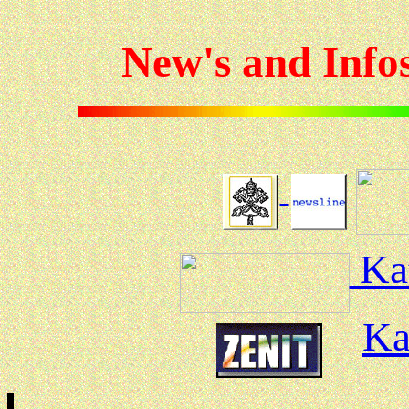
New's and 
Kat
Ka