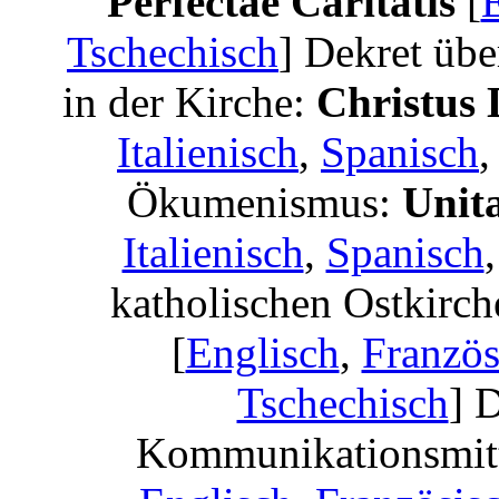
Perfectae Caritatis
[
Tschechisch
] Dekret übe
in der Kirche:
Christus
Italienisch
,
Spanisch
Ökumenismus:
Unit
Italienisch
,
Spanisch
katholischen Ostkirc
[
Englisch
,
Französ
Tschechisch
] 
Kommunikationsmit