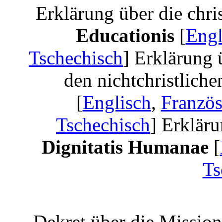
Erklärung über die chri
Educationis
[
Engl
Tschechisch
] Erklärung 
den nichtchristlich
[
Englisch
,
Französ
Tschechisch
] Erkläru
Dignitatis Humanae
[
Ts
Dekret über die Mission