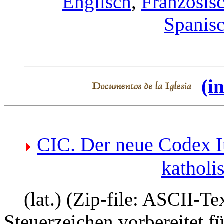
Englisch
,
Französis
Spanis
(i
CIC. Der neue Codex I
katholi
(lat.) (Zip-file: ASCII-Tex
Steuerzeichen vorbereitet f