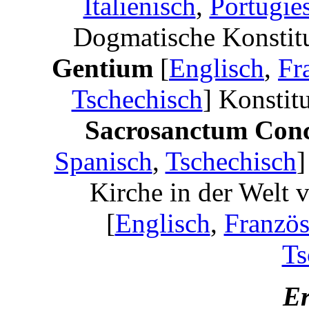
Italienisch
,
Portugie
Dogmatische Konstitu
Gentium
[
Englisch
,
Fr
Tschechisch
] Konstitu
Sacrosanctum Con
Spanisch
,
Tschechisch
]
Kirche in der Welt 
[
Englisch
,
Französ
Ts
E